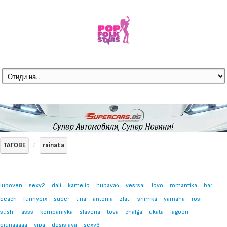
ТАГОВЕ
rainata
luboven
sexy2
dali
kameliq
hubava4
vesrsai
lqvo
romantika
bar
beach
funnypix
super
tina
antonia
zlati
snimka
yamaha
rosi
sushi
asss
kompaniyka
slavena
tova
chalga
qkata
lagoon
piqnaaaaa
vipa
desislava
sexy6