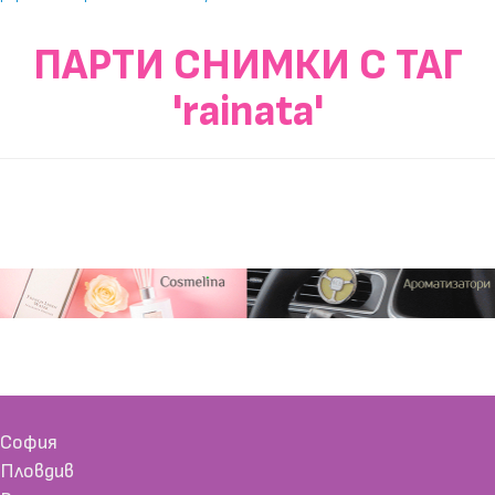
ПАРТИ СНИМКИ С ТАГ
'rainata'
София
Пловдив