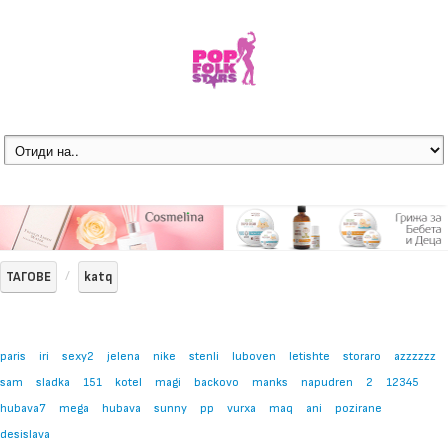
ТАГОВЕ
katq
paris
iri
sexy2
jelena
nike
stenli
luboven
letishte
storaro
azzzzzz
sam
sladka
151
kotel
magi
backovo
manks
napudren
2
12345
hubava7
mega
hubava
sunny
pp
vurxa
maq
ani
pozirane
desislava