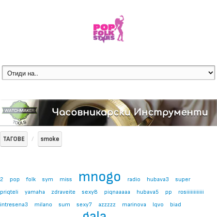
ТАГОВЕ
smoke
mnogo
2
pop
folk
sym
miss
radio
hubava3
super
priqteli
yamaha
zdraveite
sexy8
piqnaaaaa
hubava5
pp
rosiiiiiiiiiiii
intresena3
milano
sum
sexy7
azzzzz
marinova
lqvo
biad
gala