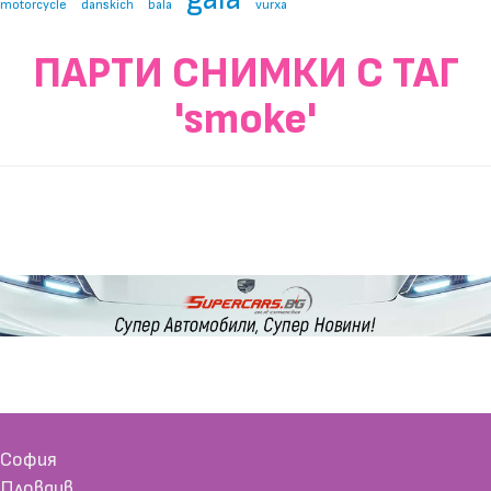
motorcycle
danskich
bala
vurxa
ПАРТИ СНИМКИ С ТАГ
'smoke'
София
Пловдив