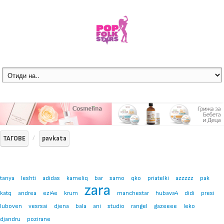
ТАГОВЕ
pavkata
tanya
leshti
adidas
kameliq
bar
samo
qko
priatelki
azzzzz
pak
zara
katq
andrea
ezi4e
krum
manchestar
hubava4
didi
presi
luboven
vesrsai
djena
bala
ani
studio
rangel
gazeeee
leko
djandru
pozirane