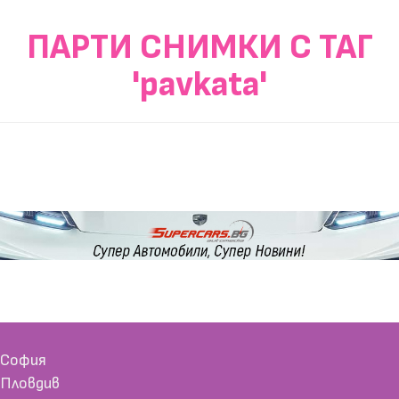
ПАРТИ СНИМКИ С ТАГ
'pavkata'
София
Пловдив