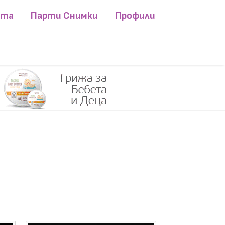
ита
Парти Снимки
Профили